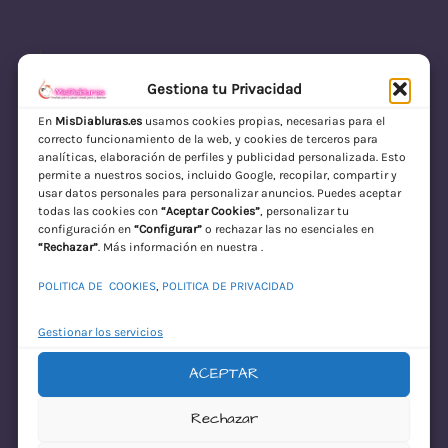
Gestiona tu Privacidad
En
MisDiabluras.es
usamos cookies propias, necesarias para el
correcto funcionamiento de la web, y cookies de terceros para
MisDiabluras | Sexshop Online con Envío
analíticas, elaboración de perfiles y publicidad personalizada. Esto
permite a nuestros socios, incluido Google, recopilar, compartir y
Discreto en España
usar datos personales para personalizar anuncios. Puedes aceptar
todas las cookies con
“Aceptar Cookies”
, personalizar tu
Acceder
configuración en
“Configurar”
o rechazar las no esenciales en
“Rechazar”
. Más información en nuestra .
POLITICA DE COOKIES
,
POLITICA DE PRIVACIDAD
Gestionar los servicios
ACEPTAR
¡Disculpa este
Rechazar