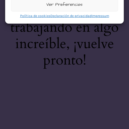
desastre! Estamos
Ver Preferencias
Política de cookies
Declaración de privacidad
Impressum
trabajando en algo
increíble, ¡vuelve
pronto!