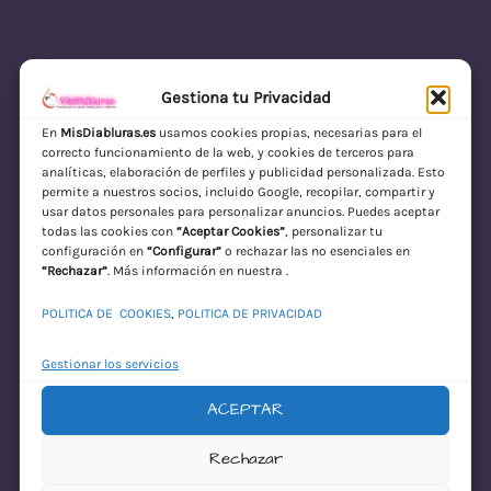
Gestiona tu Privacidad
En
MisDiabluras.es
usamos cookies propias, necesarias para el
correcto funcionamiento de la web, y cookies de terceros para
MisDiabluras | Sexshop Online con Envío
analíticas, elaboración de perfiles y publicidad personalizada. Esto
permite a nuestros socios, incluido Google, recopilar, compartir y
Discreto en España
usar datos personales para personalizar anuncios. Puedes aceptar
todas las cookies con
“Aceptar Cookies”
, personalizar tu
Acceder
configuración en
“Configurar”
o rechazar las no esenciales en
“Rechazar”
. Más información en nuestra .
POLITICA DE COOKIES
,
POLITICA DE PRIVACIDAD
Gestionar los servicios
ACEPTAR
¡Disculpa este
Rechazar