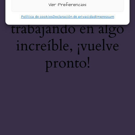
desastre! Estamos
Ver Preferencias
Política de cookies
Declaración de privacidad
Impressum
trabajando en algo
increíble, ¡vuelve
pronto!