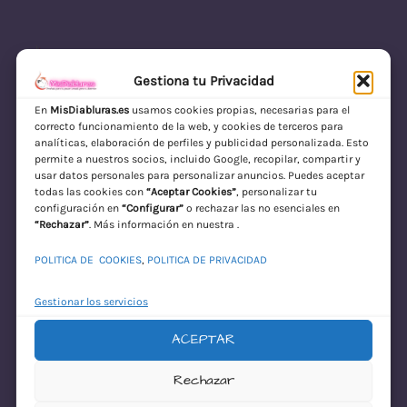
Gestiona tu Privacidad
En
MisDiabluras.es
usamos cookies propias, necesarias para el
correcto funcionamiento de la web, y cookies de terceros para
MisDiabluras | Sexshop Online con Envío
analíticas, elaboración de perfiles y publicidad personalizada. Esto
permite a nuestros socios, incluido Google, recopilar, compartir y
Discreto en España
usar datos personales para personalizar anuncios. Puedes aceptar
todas las cookies con
“Aceptar Cookies”
, personalizar tu
Acceder
configuración en
“Configurar”
o rechazar las no esenciales en
“Rechazar”
. Más información en nuestra .
POLITICA DE COOKIES
,
POLITICA DE PRIVACIDAD
Gestionar los servicios
ACEPTAR
¡Disculpa este
Rechazar