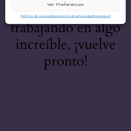
desastre! Estamos
Ver Preferencias
Política de cookies
Declaración de privacidad
Impressum
trabajando en algo
increíble, ¡vuelve
pronto!