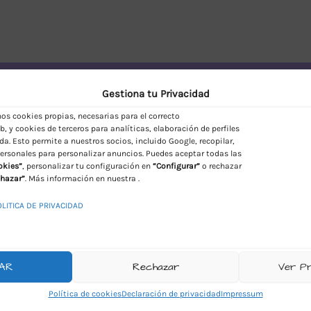
vío Discreto en España
Gestiona tu Privacidad
s cookies propias, necesarias para el correcto
, y cookies de terceros para analíticas, elaboración de perfiles
da. Esto permite a nuestros socios, incluido Google, recopilar,
ersonales para personalizar anuncios. Puedes aceptar todas las
okies”
, personalizar tu configuración en
“Configurar”
o rechazar
hazar”
. Más información en nuestra .
OLITICA DE PRIVACIDAD
AR
Rechazar
Ver P
Política de cookies
Declaración de privacidad
Impressum