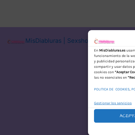
MisDiabluras | Sexshop Online con En
En
MisDiabluras.es
usamo
funcionamiento de la web
y publicidad personaliza
compartir y usar datos p
cookies con
“Aceptar Co
las no esenciales en
“Rec
POLITICA DE COOKIES
,
P
Gestionar los servicios
ACEPT