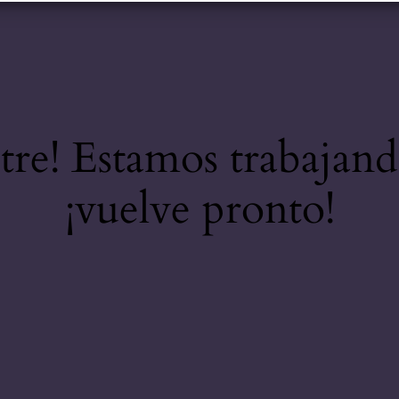
stre! Estamos trabajand
¡vuelve pronto!