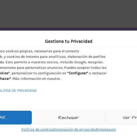
vío Discreto en España
Gestiona tu Privacidad
s cookies propias, necesarias para el correcto
, y cookies de terceros para analíticas, elaboración de perfiles
da. Esto permite a nuestros socios, incluido Google, recopilar,
ersonales para personalizar anuncios. Puedes aceptar todas las
okies”
, personalizar tu configuración en
“Configurar”
o rechazar
hazar”
. Más información en nuestra .
OLITICA DE PRIVACIDAD
AR
Rechazar
Ver P
Política de cookies
Declaración de privacidad
Impressum