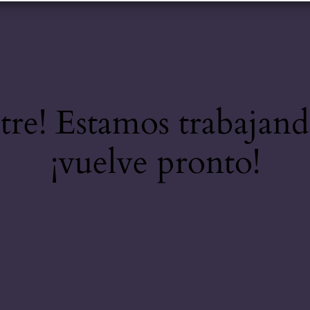
stre! Estamos trabajand
¡vuelve pronto!