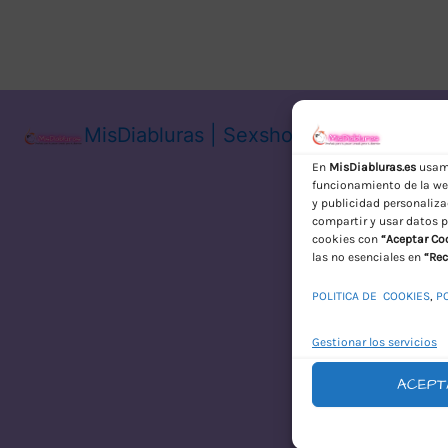
MisDiabluras | Sexshop Online con En
En
MisDiabluras.es
usamo
funcionamiento de la web
y publicidad personaliza
compartir y usar datos p
cookies con
“Aceptar Co
las no esenciales en
“Rec
POLITICA DE COOKIES
,
P
Gestionar los servicios
ACEPT