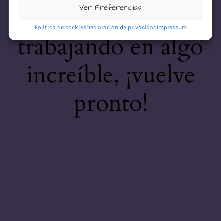
desastre! Estamos
Ver Preferencias
Política de cookies
Declaración de privacidad
Impressum
trabajando en algo
increíble, ¡vuelve
pronto!