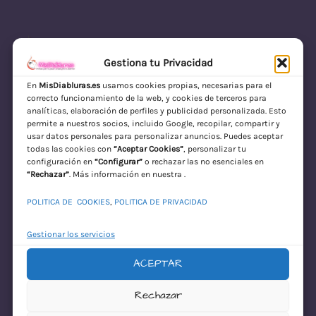
Gestiona tu Privacidad
En
MisDiabluras.es
usamos cookies propias, necesarias para el
correcto funcionamiento de la web, y cookies de terceros para
MisDiabluras | Sexshop Online con Envío
analíticas, elaboración de perfiles y publicidad personalizada. Esto
permite a nuestros socios, incluido Google, recopilar, compartir y
Discreto en España
usar datos personales para personalizar anuncios. Puedes aceptar
todas las cookies con
“Aceptar Cookies”
, personalizar tu
Acceder
configuración en
“Configurar”
o rechazar las no esenciales en
“Rechazar”
. Más información en nuestra .
POLITICA DE COOKIES
,
POLITICA DE PRIVACIDAD
Gestionar los servicios
ACEPTAR
¡Disculpa este
Rechazar