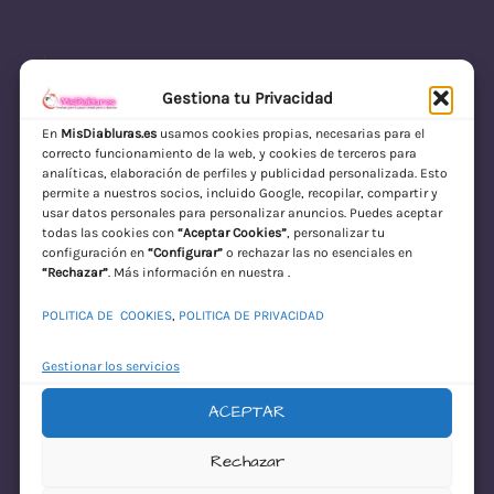
Gestiona tu Privacidad
En
MisDiabluras.es
usamos cookies propias, necesarias para el
correcto funcionamiento de la web, y cookies de terceros para
MisDiabluras | Sexshop Online con Envío
analíticas, elaboración de perfiles y publicidad personalizada. Esto
permite a nuestros socios, incluido Google, recopilar, compartir y
Discreto en España
usar datos personales para personalizar anuncios. Puedes aceptar
todas las cookies con
“Aceptar Cookies”
, personalizar tu
Acceder
configuración en
“Configurar”
o rechazar las no esenciales en
“Rechazar”
. Más información en nuestra .
POLITICA DE COOKIES
,
POLITICA DE PRIVACIDAD
Gestionar los servicios
ACEPTAR
¡Disculpa este
Rechazar