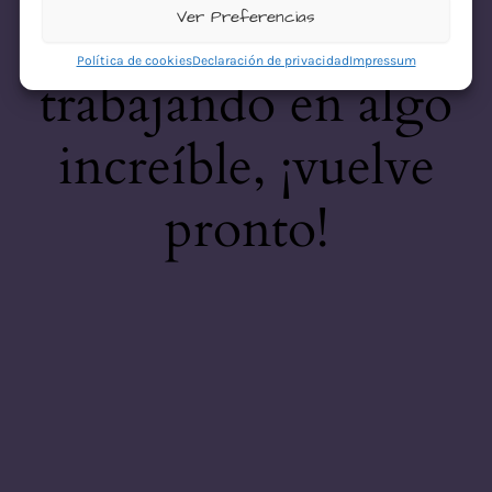
desastre! Estamos
Ver Preferencias
Política de cookies
Declaración de privacidad
Impressum
trabajando en algo
increíble, ¡vuelve
pronto!