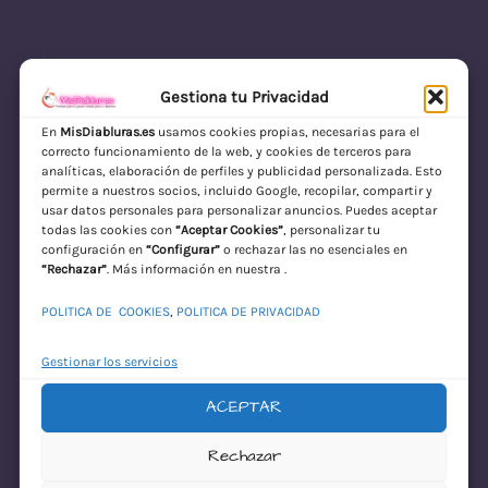
Gestiona tu Privacidad
En
MisDiabluras.es
usamos cookies propias, necesarias para el
correcto funcionamiento de la web, y cookies de terceros para
MisDiabluras | Sexshop Online con Envío
analíticas, elaboración de perfiles y publicidad personalizada. Esto
permite a nuestros socios, incluido Google, recopilar, compartir y
Discreto en España
usar datos personales para personalizar anuncios. Puedes aceptar
todas las cookies con
“Aceptar Cookies”
, personalizar tu
Acceder
configuración en
“Configurar”
o rechazar las no esenciales en
“Rechazar”
. Más información en nuestra .
POLITICA DE COOKIES
,
POLITICA DE PRIVACIDAD
Gestionar los servicios
ACEPTAR
¡Disculpa este
Rechazar