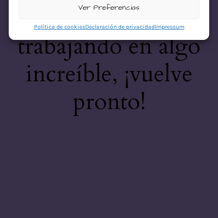
desastre! Estamos
Ver Preferencias
Política de cookies
Declaración de privacidad
Impressum
trabajando en algo
increíble, ¡vuelve
pronto!