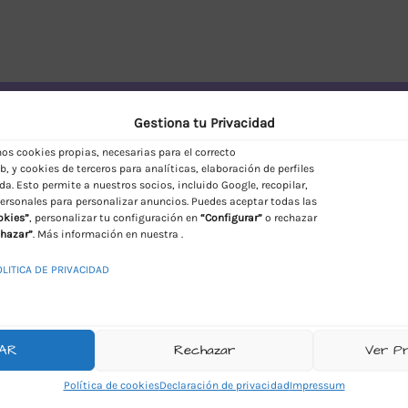
vío Discreto en España
Gestiona tu Privacidad
s cookies propias, necesarias para el correcto
, y cookies de terceros para analíticas, elaboración de perfiles
da. Esto permite a nuestros socios, incluido Google, recopilar,
ersonales para personalizar anuncios. Puedes aceptar todas las
okies”
, personalizar tu configuración en
“Configurar”
o rechazar
hazar”
. Más información en nuestra .
OLITICA DE PRIVACIDAD
AR
Rechazar
Ver P
Política de cookies
Declaración de privacidad
Impressum