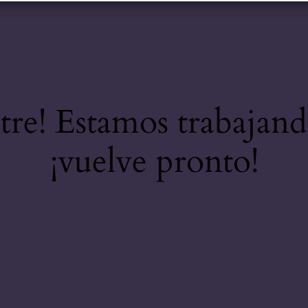
stre! Estamos trabajand
¡vuelve pronto!