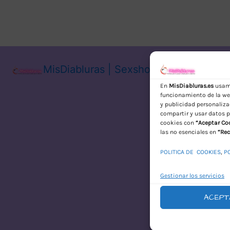
MisDiabluras | Sexshop Online con En
En
MisDiabluras.es
usamo
funcionamiento de la web
y publicidad personaliza
compartir y usar datos p
cookies con
“Aceptar Co
las no esenciales en
“Rec
POLITICA DE COOKIES
,
P
Gestionar los servicios
ACEPT