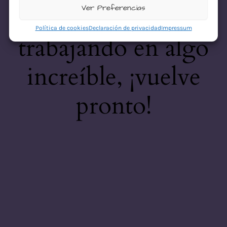
desastre! Estamos
Ver Preferencias
Política de cookies
Declaración de privacidad
Impressum
trabajando en algo
increíble, ¡vuelve
pronto!