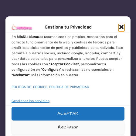
Gestiona tu Privacidad
En
MisDiabluras.es
usamos cookies propias, necesarias para el
correcto funcionamiento de la web, y cookies de terceros para
MisDiabluras | Sexshop Online con Envío
analíticas, elaboración de perfiles y publicidad personalizada. Esto
permite a nuestros socios, incluido Google, recopilar, compartir y
Discreto en España
usar datos personales para personalizar anuncios. Puedes aceptar
todas las cookies con
“Aceptar Cookies”
, personalizar tu
Acceder
configuración en
“Configurar”
o rechazar las no esenciales en
“Rechazar”
. Más información en nuestra .
POLITICA DE COOKIES
,
POLITICA DE PRIVACIDAD
Gestionar los servicios
ACEPTAR
¡Disculpa este
Rechazar