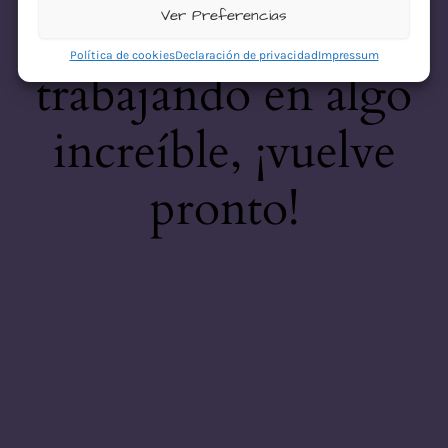
desastre! Estamos
Ver Preferencias
Política de cookies
Declaración de privacidad
Impressum
trabajando en algo
increíble, ¡vuelve
pronto!