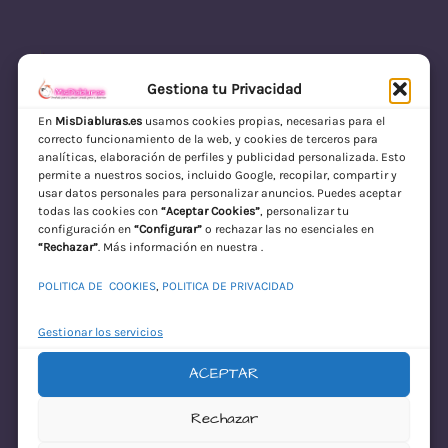
Gestiona tu Privacidad
En
MisDiabluras.es
usamos cookies propias, necesarias para el
correcto funcionamiento de la web, y cookies de terceros para
MisDiabluras | Sexshop Online con Envío
analíticas, elaboración de perfiles y publicidad personalizada. Esto
permite a nuestros socios, incluido Google, recopilar, compartir y
Discreto en España
usar datos personales para personalizar anuncios. Puedes aceptar
todas las cookies con
“Aceptar Cookies”
, personalizar tu
Acceder
configuración en
“Configurar”
o rechazar las no esenciales en
“Rechazar”
. Más información en nuestra .
POLITICA DE COOKIES
,
POLITICA DE PRIVACIDAD
Gestionar los servicios
ACEPTAR
¡Disculpa este
Rechazar