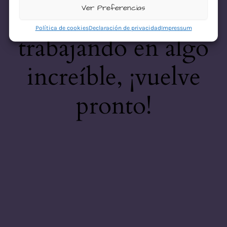
desastre! Estamos
Ver Preferencias
Política de cookies
Declaración de privacidad
Impressum
trabajando en algo
increíble, ¡vuelve
pronto!