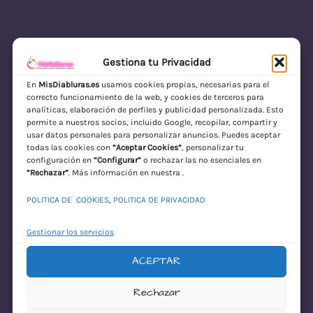
Gestiona tu Privacidad
En
MisDiabluras.es
usamos cookies propias, necesarias para el
correcto funcionamiento de la web, y cookies de terceros para
MisDiabluras | Sexshop Online con Envío
analíticas, elaboración de perfiles y publicidad personalizada. Esto
permite a nuestros socios, incluido Google, recopilar, compartir y
Discreto en España
usar datos personales para personalizar anuncios. Puedes aceptar
todas las cookies con
“Aceptar Cookies”
, personalizar tu
Acceder
configuración en
“Configurar”
o rechazar las no esenciales en
“Rechazar”
. Más información en nuestra .
POLITICA DE COOKIES
,
POLITICA DE PRIVACIDAD
Gestionar los servicios
ACEPTAR
¡Disculpa este
Rechazar