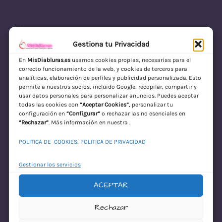
Gestiona tu Privacidad
En
MisDiabluras.es
usamos cookies propias, necesarias para el
correcto funcionamiento de la web, y cookies de terceros para
MisDiabluras | Sexshop Online con Envío
analíticas, elaboración de perfiles y publicidad personalizada. Esto
permite a nuestros socios, incluido Google, recopilar, compartir y
Discreto en España
usar datos personales para personalizar anuncios. Puedes aceptar
todas las cookies con
“Aceptar Cookies”
, personalizar tu
Acceder
configuración en
“Configurar”
o rechazar las no esenciales en
“Rechazar”
. Más información en nuestra .
POLITICA DE COOKIES
,
POLITICA DE PRIVACIDAD
Gestionar los servicios
ACEPTAR
¡Disculpa este
Rechazar