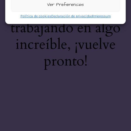
desastre! Estamos
Ver Preferencias
Política de cookies
Declaración de privacidad
Impressum
trabajando en algo
increíble, ¡vuelve
pronto!