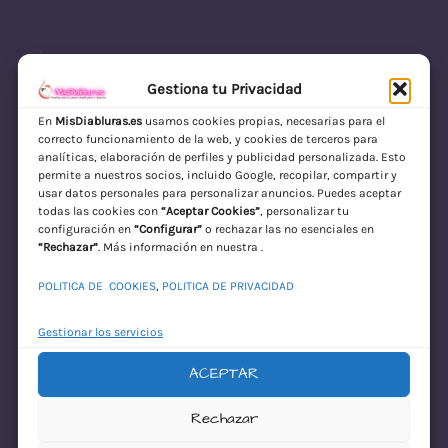
Gestiona tu Privacidad
En
MisDiabluras.es
usamos cookies propias, necesarias para el
correcto funcionamiento de la web, y cookies de terceros para
MisDiabluras | Sexshop Online con Envío
analíticas, elaboración de perfiles y publicidad personalizada. Esto
permite a nuestros socios, incluido Google, recopilar, compartir y
Discreto en España
usar datos personales para personalizar anuncios. Puedes aceptar
todas las cookies con
“Aceptar Cookies”
, personalizar tu
Acceder
configuración en
“Configurar”
o rechazar las no esenciales en
“Rechazar”
. Más información en nuestra .
POLITICA DE COOKIES
,
POLITICA DE PRIVACIDAD
Gestionar los servicios
ACEPTAR
¡Disculpa este
Rechazar