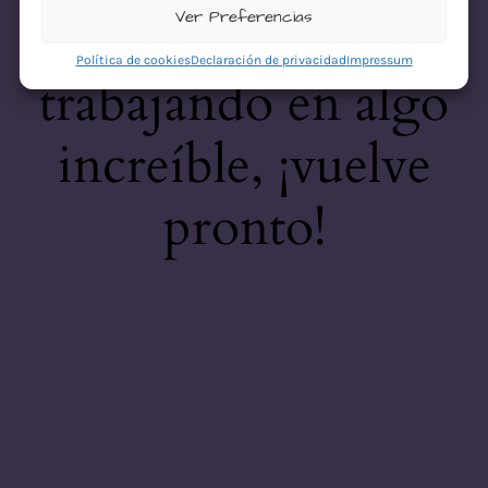
desastre! Estamos
Ver Preferencias
Política de cookies
Declaración de privacidad
Impressum
trabajando en algo
increíble, ¡vuelve
pronto!