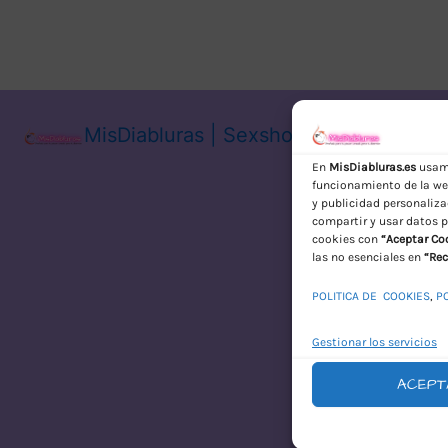
MisDiabluras | Sexshop Online con En
En
MisDiabluras.es
usamo
funcionamiento de la web
y publicidad personaliza
compartir y usar datos p
cookies con
“Aceptar Co
las no esenciales en
“Rec
POLITICA DE COOKIES
,
P
Gestionar los servicios
ACEPT