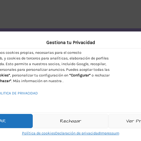
vío Discreto en España
Gestiona tu Privacidad
s cookies propias, necesarias para el correcto
, y cookies de terceros para analíticas, elaboración de perfiles
da. Esto permite a nuestros socios, incluido Google, recopilar,
ersonales para personalizar anuncios. Puedes aceptar todas las
okies”
, personalizar tu configuración en
“Configurar”
o rechazar
hazar”
. Más información en nuestra .
OLITICA DE PRIVACIDAD
AR
Rechazar
Ver P
Política de cookies
Declaración de privacidad
Impressum