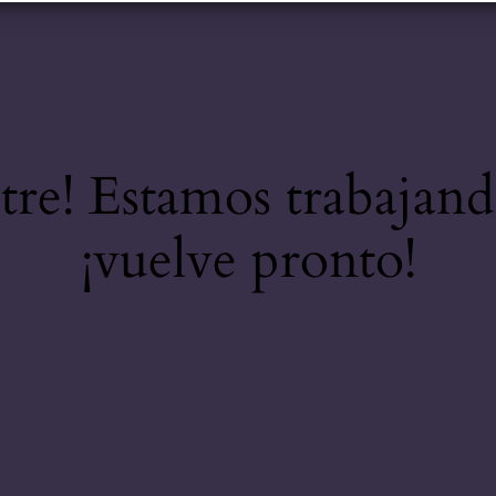
stre! Estamos trabajand
¡vuelve pronto!