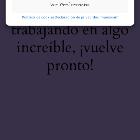
desastre! Estamos
Ver Preferencias
Política de cookies
Declaración de privacidad
Impressum
trabajando en algo
increíble, ¡vuelve
pronto!