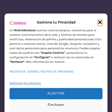
Gestiona tu Privacidad
En
MisDiabluras.es
usamos cookies propias, necesarias para el
correcto funcionamiento de la web, y cookies de terceros para
MisDiabluras | Sexshop Online con Envío
analíticas, elaboración de perfiles y publicidad personalizada. Esto
permite a nuestros socios, incluido Google, recopilar, compartir y
Discreto en España
usar datos personales para personalizar anuncios. Puedes aceptar
todas las cookies con
“Aceptar Cookies”
, personalizar tu
Acceder
configuración en
“Configurar”
o rechazar las no esenciales en
“Rechazar”
. Más información en nuestra .
POLITICA DE COOKIES
,
POLITICA DE PRIVACIDAD
Gestionar los servicios
ACEPTAR
¡Disculpa este
Rechazar