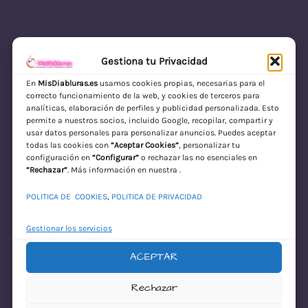
Gestiona tu Privacidad
En
MisDiabluras.es
usamos cookies propias, necesarias para el
correcto funcionamiento de la web, y cookies de terceros para
MisDiabluras | Sexshop Online con Envío
analíticas, elaboración de perfiles y publicidad personalizada. Esto
permite a nuestros socios, incluido Google, recopilar, compartir y
Discreto en España
usar datos personales para personalizar anuncios. Puedes aceptar
todas las cookies con
“Aceptar Cookies”
, personalizar tu
Acceder
configuración en
“Configurar”
o rechazar las no esenciales en
“Rechazar”
. Más información en nuestra .
POLITICA DE COOKIES
,
POLITICA DE PRIVACIDAD
Gestionar los servicios
ACEPTAR
¡Disculpa este
Rechazar