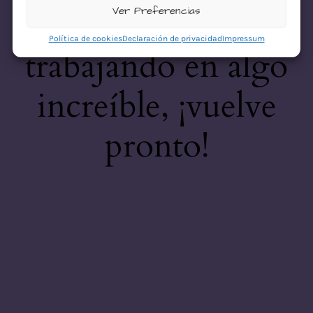
desastre! Estamos
Ver Preferencias
Política de cookies
Declaración de privacidad
Impressum
trabajando en algo
increíble, ¡vuelve
pronto!