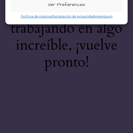
desastre! Estamos
Ver Preferencias
Política de cookies
Declaración de privacidad
Impressum
trabajando en algo
increíble, ¡vuelve
pronto!