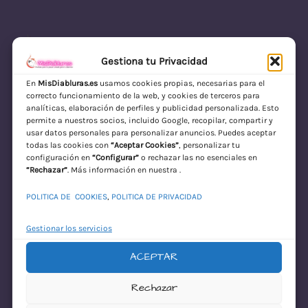
Gestiona tu Privacidad
En
MisDiabluras.es
usamos cookies propias, necesarias para el
correcto funcionamiento de la web, y cookies de terceros para
MisDiabluras | Sexshop Online con Envío
analíticas, elaboración de perfiles y publicidad personalizada. Esto
permite a nuestros socios, incluido Google, recopilar, compartir y
Discreto en España
usar datos personales para personalizar anuncios. Puedes aceptar
todas las cookies con
“Aceptar Cookies”
, personalizar tu
Acceder
configuración en
“Configurar”
o rechazar las no esenciales en
“Rechazar”
. Más información en nuestra .
POLITICA DE COOKIES
,
POLITICA DE PRIVACIDAD
Gestionar los servicios
ACEPTAR
¡Disculpa este
Rechazar