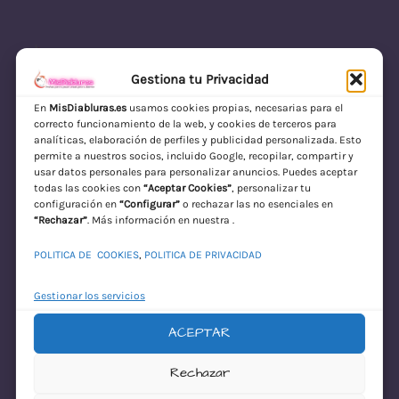
Gestiona tu Privacidad
En
MisDiabluras.es
usamos cookies propias, necesarias para el
correcto funcionamiento de la web, y cookies de terceros para
MisDiabluras | Sexshop Online con Envío
analíticas, elaboración de perfiles y publicidad personalizada. Esto
permite a nuestros socios, incluido Google, recopilar, compartir y
Discreto en España
usar datos personales para personalizar anuncios. Puedes aceptar
todas las cookies con
“Aceptar Cookies”
, personalizar tu
Acceder
configuración en
“Configurar”
o rechazar las no esenciales en
“Rechazar”
. Más información en nuestra .
POLITICA DE COOKIES
,
POLITICA DE PRIVACIDAD
Gestionar los servicios
ACEPTAR
¡Disculpa este
Rechazar