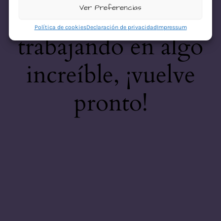
desastre! Estamos
Ver Preferencias
Política de cookies
Declaración de privacidad
Impressum
trabajando en algo
increíble, ¡vuelve
pronto!