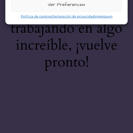
desastre! Estamos
Ver Preferencias
Política de cookies
Declaración de privacidad
Impressum
trabajando en algo
increíble, ¡vuelve
pronto!