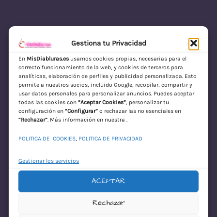
Gestiona tu Privacidad
En
MisDiabluras.es
usamos cookies propias, necesarias para el
correcto funcionamiento de la web, y cookies de terceros para
MisDiabluras | Sexshop Online con Envío
analíticas, elaboración de perfiles y publicidad personalizada. Esto
permite a nuestros socios, incluido Google, recopilar, compartir y
Discreto en España
usar datos personales para personalizar anuncios. Puedes aceptar
todas las cookies con
“Aceptar Cookies”
, personalizar tu
Acceder
configuración en
“Configurar”
o rechazar las no esenciales en
“Rechazar”
. Más información en nuestra .
POLITICA DE COOKIES
,
POLITICA DE PRIVACIDAD
Gestionar los servicios
ACEPTAR
¡Disculpa este
Rechazar