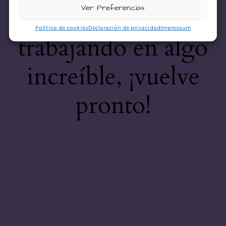
desastre! Estamos
Ver Preferencias
Política de cookies
Declaración de privacidad
Impressum
trabajando en algo
increíble, ¡vuelve
pronto!