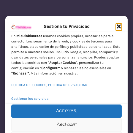
Gestiona tu Privacidad
En
MisDiabluras.es
usamos cookies propias, necesarias para el
correcto funcionamiento de la web, y cookies de terceros para
MisDiabluras | Sexshop Online con Envío
analíticas, elaboración de perfiles y publicidad personalizada. Esto
permite a nuestros socios, incluido Google, recopilar, compartir y
Discreto en España
usar datos personales para personalizar anuncios. Puedes aceptar
todas las cookies con
“Aceptar Cookies”
, personalizar tu
Acceder
configuración en
“Configurar”
o rechazar las no esenciales en
“Rechazar”
. Más información en nuestra .
POLITICA DE COOKIES
,
POLITICA DE PRIVACIDAD
Gestionar los servicios
ACEPTAR
¡Disculpa este
Rechazar