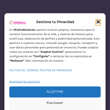
Gestiona tu Privacidad
En
MisDiabluras.es
usamos cookies propias, necesarias para el
correcto funcionamiento de la web, y cookies de terceros para
MisDiabluras | Sexshop Online con Envío
analíticas, elaboración de perfiles y publicidad personalizada. Esto
permite a nuestros socios, incluido Google, recopilar, compartir y
Discreto en España
usar datos personales para personalizar anuncios. Puedes aceptar
todas las cookies con
“Aceptar Cookies”
, personalizar tu
Acceder
configuración en
“Configurar”
o rechazar las no esenciales en
“Rechazar”
. Más información en nuestra .
POLITICA DE COOKIES
,
POLITICA DE PRIVACIDAD
Gestionar los servicios
ACEPTAR
¡Disculpa este
Rechazar