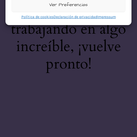
desastre! Estamos
Ver Preferencias
Política de cookies
Declaración de privacidad
Impressum
trabajando en algo
increíble, ¡vuelve
pronto!