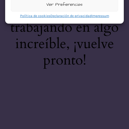
desastre! Estamos
Ver Preferencias
Política de cookies
Declaración de privacidad
Impressum
trabajando en algo
increíble, ¡vuelve
pronto!