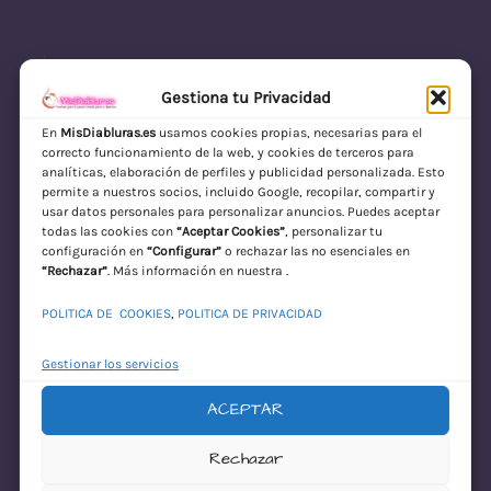
Gestiona tu Privacidad
En
MisDiabluras.es
usamos cookies propias, necesarias para el
correcto funcionamiento de la web, y cookies de terceros para
MisDiabluras | Sexshop Online con Envío
analíticas, elaboración de perfiles y publicidad personalizada. Esto
permite a nuestros socios, incluido Google, recopilar, compartir y
Discreto en España
usar datos personales para personalizar anuncios. Puedes aceptar
todas las cookies con
“Aceptar Cookies”
, personalizar tu
Acceder
configuración en
“Configurar”
o rechazar las no esenciales en
“Rechazar”
. Más información en nuestra .
POLITICA DE COOKIES
,
POLITICA DE PRIVACIDAD
Gestionar los servicios
ACEPTAR
¡Disculpa este
Rechazar