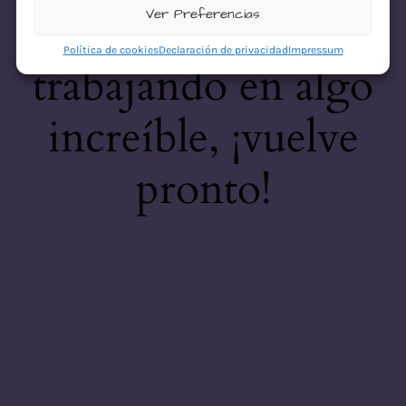
desastre! Estamos
Ver Preferencias
Política de cookies
Declaración de privacidad
Impressum
trabajando en algo
increíble, ¡vuelve
pronto!