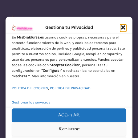
Gestiona tu Privacidad
En
MisDiabluras.es
usamos cookies propias, necesarias para el
correcto funcionamiento de la web, y cookies de terceros para
MisDiabluras | Sexshop Online con Envío
analíticas, elaboración de perfiles y publicidad personalizada. Esto
permite a nuestros socios, incluido Google, recopilar, compartir y
Discreto en España
usar datos personales para personalizar anuncios. Puedes aceptar
todas las cookies con
“Aceptar Cookies”
, personalizar tu
Acceder
configuración en
“Configurar”
o rechazar las no esenciales en
“Rechazar”
. Más información en nuestra .
POLITICA DE COOKIES
,
POLITICA DE PRIVACIDAD
Gestionar los servicios
ACEPTAR
¡Disculpa este
Rechazar