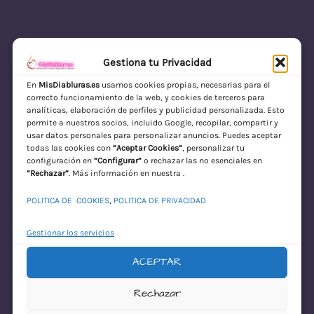
Gestiona tu Privacidad
En
MisDiabluras.es
usamos cookies propias, necesarias para el
correcto funcionamiento de la web, y cookies de terceros para
MisDiabluras | Sexshop Online con Envío
analíticas, elaboración de perfiles y publicidad personalizada. Esto
permite a nuestros socios, incluido Google, recopilar, compartir y
Discreto en España
usar datos personales para personalizar anuncios. Puedes aceptar
todas las cookies con
“Aceptar Cookies”
, personalizar tu
Acceder
configuración en
“Configurar”
o rechazar las no esenciales en
“Rechazar”
. Más información en nuestra .
POLITICA DE COOKIES
,
POLITICA DE PRIVACIDAD
Gestionar los servicios
ACEPTAR
¡Disculpa este
Rechazar