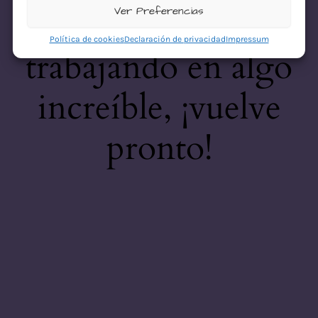
desastre! Estamos
Ver Preferencias
Política de cookies
Declaración de privacidad
Impressum
trabajando en algo
increíble, ¡vuelve
pronto!