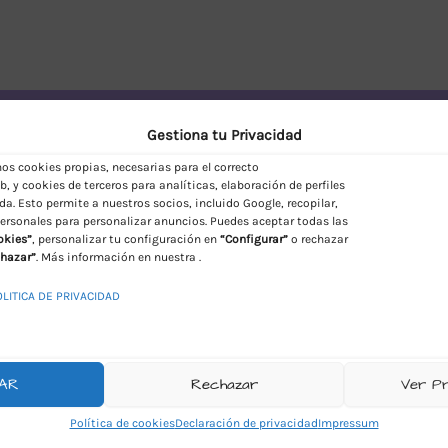
vío Discreto en España
Gestiona tu Privacidad
s cookies propias, necesarias para el correcto
, y cookies de terceros para analíticas, elaboración de perfiles
da. Esto permite a nuestros socios, incluido Google, recopilar,
ersonales para personalizar anuncios. Puedes aceptar todas las
okies”
, personalizar tu configuración en
“Configurar”
o rechazar
hazar”
. Más información en nuestra .
OLITICA DE PRIVACIDAD
AR
Rechazar
Ver P
Política de cookies
Declaración de privacidad
Impressum