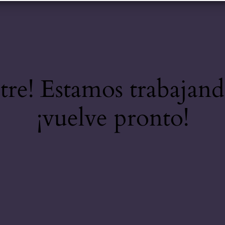
stre! Estamos trabajand
¡vuelve pronto!