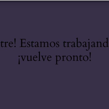
stre! Estamos trabajand
¡vuelve pronto!