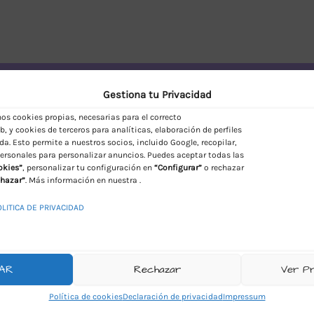
vío Discreto en España
Gestiona tu Privacidad
s cookies propias, necesarias para el correcto
, y cookies de terceros para analíticas, elaboración de perfiles
da. Esto permite a nuestros socios, incluido Google, recopilar,
ersonales para personalizar anuncios. Puedes aceptar todas las
okies”
, personalizar tu configuración en
“Configurar”
o rechazar
hazar”
. Más información en nuestra .
OLITICA DE PRIVACIDAD
AR
Rechazar
Ver P
Política de cookies
Declaración de privacidad
Impressum