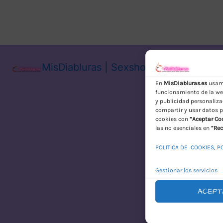
MisDiabluras | Sexshop Online con En
En
MisDiabluras.es
usamo
funcionamiento de la web
y publicidad personaliza
compartir y usar datos p
cookies con
“Aceptar Co
las no esenciales en
“Rec
POLITICA DE COOKIES
,
P
Gestionar los servicios
ACEPT