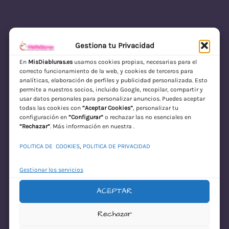
Gestiona tu Privacidad
En
MisDiabluras.es
usamos cookies propias, necesarias para el
correcto funcionamiento de la web, y cookies de terceros para
MisDiabluras | Sexshop Online con Envío
analíticas, elaboración de perfiles y publicidad personalizada. Esto
permite a nuestros socios, incluido Google, recopilar, compartir y
Discreto en España
usar datos personales para personalizar anuncios. Puedes aceptar
todas las cookies con
“Aceptar Cookies”
, personalizar tu
Acceder
configuración en
“Configurar”
o rechazar las no esenciales en
“Rechazar”
. Más información en nuestra .
POLITICA DE COOKIES
,
POLITICA DE PRIVACIDAD
Gestionar los servicios
ACEPTAR
¡Disculpa este
Rechazar