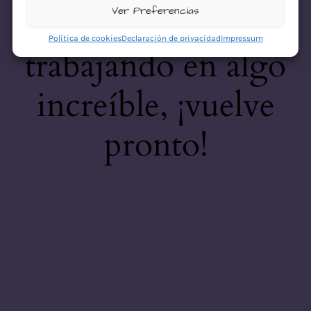
desastre! Estamos
Ver Preferencias
Política de cookies
Declaración de privacidad
Impressum
trabajando en algo
increíble, ¡vuelve
pronto!