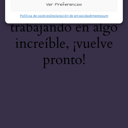
desastre! Estamos
Ver Preferencias
Política de cookies
Declaración de privacidad
Impressum
trabajando en algo
increíble, ¡vuelve
pronto!