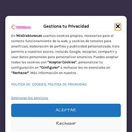
Gestiona tu Privacidad
En
MisDiabluras.es
usamos cookies propias, necesarias para el
correcto funcionamiento de la web, y cookies de terceros para
MisDiabluras | Sexshop Online con Envío
analíticas, elaboración de perfiles y publicidad personalizada. Esto
permite a nuestros socios, incluido Google, recopilar, compartir y
Discreto en España
usar datos personales para personalizar anuncios. Puedes aceptar
todas las cookies con
“Aceptar Cookies”
, personalizar tu
Acceder
configuración en
“Configurar”
o rechazar las no esenciales en
“Rechazar”
. Más información en nuestra .
POLITICA DE COOKIES
,
POLITICA DE PRIVACIDAD
Gestionar los servicios
ACEPTAR
¡Disculpa este
Rechazar