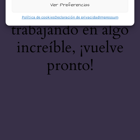
desastre! Estamos
Ver Preferencias
Política de cookies
Declaración de privacidad
Impressum
trabajando en algo
increíble, ¡vuelve
pronto!