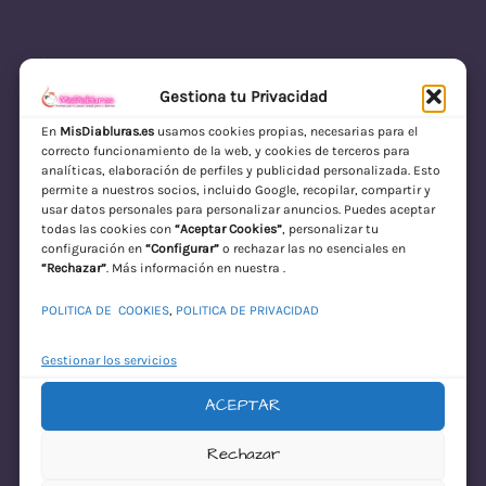
Gestiona tu Privacidad
En
MisDiabluras.es
usamos cookies propias, necesarias para el
correcto funcionamiento de la web, y cookies de terceros para
MisDiabluras | Sexshop Online con Envío
analíticas, elaboración de perfiles y publicidad personalizada. Esto
permite a nuestros socios, incluido Google, recopilar, compartir y
Discreto en España
usar datos personales para personalizar anuncios. Puedes aceptar
todas las cookies con
“Aceptar Cookies”
, personalizar tu
Acceder
configuración en
“Configurar”
o rechazar las no esenciales en
“Rechazar”
. Más información en nuestra .
POLITICA DE COOKIES
,
POLITICA DE PRIVACIDAD
Gestionar los servicios
ACEPTAR
¡Disculpa este
Rechazar