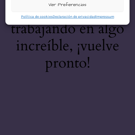
desastre! Estamos
Ver Preferencias
Política de cookies
Declaración de privacidad
Impressum
trabajando en algo
increíble, ¡vuelve
pronto!