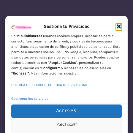
Gestiona tu Privacidad
En
MisDiabluras.es
usamos cookies propias, necesarias para el
correcto funcionamiento de la web, y cookies de terceros para
MisDiabluras | Sexshop Online con Envío
analíticas, elaboración de perfiles y publicidad personalizada. Esto
permite a nuestros socios, incluido Google, recopilar, compartir y
Discreto en España
usar datos personales para personalizar anuncios. Puedes aceptar
todas las cookies con
“Aceptar Cookies”
, personalizar tu
Acceder
configuración en
“Configurar”
o rechazar las no esenciales en
“Rechazar”
. Más información en nuestra .
POLITICA DE COOKIES
,
POLITICA DE PRIVACIDAD
Gestionar los servicios
ACEPTAR
¡Disculpa este
Rechazar