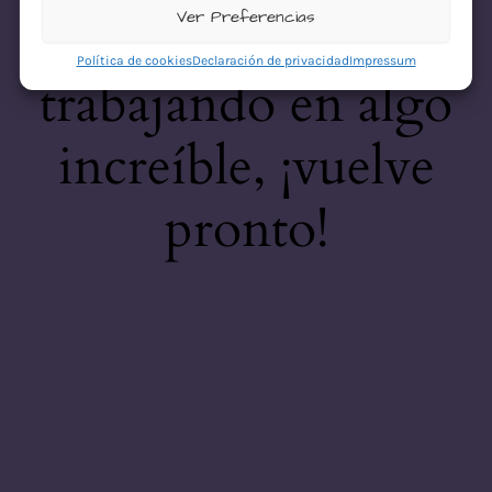
desastre! Estamos
Ver Preferencias
Política de cookies
Declaración de privacidad
Impressum
trabajando en algo
increíble, ¡vuelve
pronto!