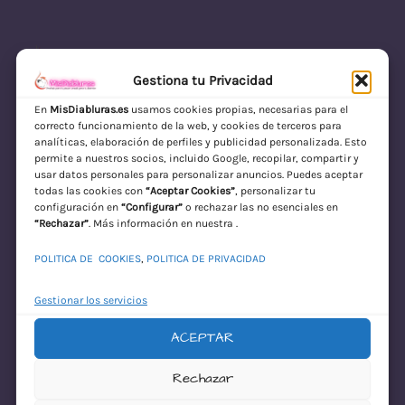
Gestiona tu Privacidad
En
MisDiabluras.es
usamos cookies propias, necesarias para el
correcto funcionamiento de la web, y cookies de terceros para
MisDiabluras | Sexshop Online con Envío
analíticas, elaboración de perfiles y publicidad personalizada. Esto
permite a nuestros socios, incluido Google, recopilar, compartir y
Discreto en España
usar datos personales para personalizar anuncios. Puedes aceptar
todas las cookies con
“Aceptar Cookies”
, personalizar tu
Acceder
configuración en
“Configurar”
o rechazar las no esenciales en
“Rechazar”
. Más información en nuestra .
POLITICA DE COOKIES
,
POLITICA DE PRIVACIDAD
Gestionar los servicios
ACEPTAR
¡Disculpa este
Rechazar