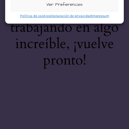
desastre! Estamos
Ver Preferencias
Política de cookies
Declaración de privacidad
Impressum
trabajando en algo
increíble, ¡vuelve
pronto!