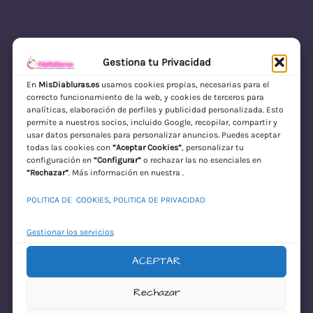
Gestiona tu Privacidad
En
MisDiabluras.es
usamos cookies propias, necesarias para el
correcto funcionamiento de la web, y cookies de terceros para
MisDiabluras | Sexshop Online con Envío
analíticas, elaboración de perfiles y publicidad personalizada. Esto
permite a nuestros socios, incluido Google, recopilar, compartir y
Discreto en España
usar datos personales para personalizar anuncios. Puedes aceptar
todas las cookies con
“Aceptar Cookies”
, personalizar tu
Acceder
configuración en
“Configurar”
o rechazar las no esenciales en
“Rechazar”
. Más información en nuestra .
POLITICA DE COOKIES
,
POLITICA DE PRIVACIDAD
Gestionar los servicios
ACEPTAR
¡Disculpa este
Rechazar