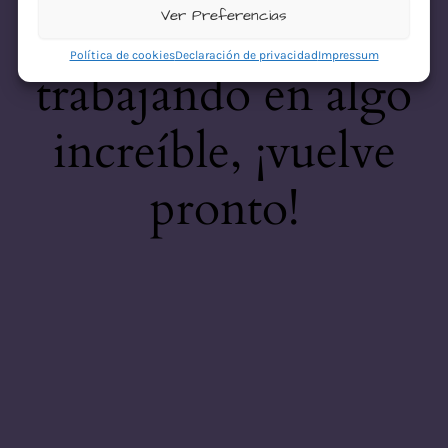
desastre! Estamos
Ver Preferencias
Política de cookies
Declaración de privacidad
Impressum
trabajando en algo
increíble, ¡vuelve
pronto!