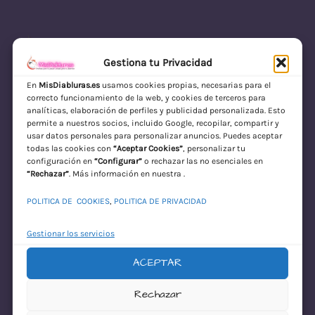
Gestiona tu Privacidad
En
MisDiabluras.es
usamos cookies propias, necesarias para el
correcto funcionamiento de la web, y cookies de terceros para
MisDiabluras | Sexshop Online con Envío
analíticas, elaboración de perfiles y publicidad personalizada. Esto
permite a nuestros socios, incluido Google, recopilar, compartir y
Discreto en España
usar datos personales para personalizar anuncios. Puedes aceptar
todas las cookies con
“Aceptar Cookies”
, personalizar tu
Acceder
configuración en
“Configurar”
o rechazar las no esenciales en
“Rechazar”
. Más información en nuestra .
POLITICA DE COOKIES
,
POLITICA DE PRIVACIDAD
Gestionar los servicios
ACEPTAR
¡Disculpa este
Rechazar