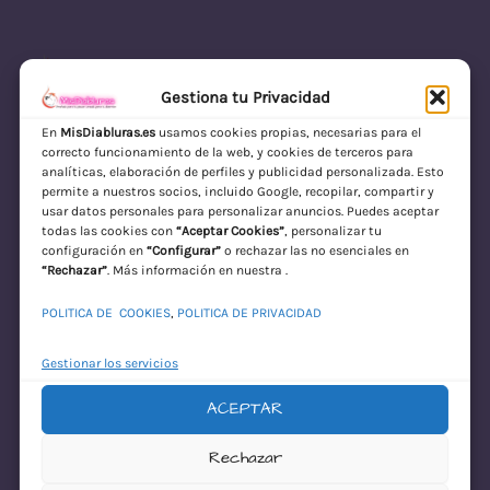
Gestiona tu Privacidad
En
MisDiabluras.es
usamos cookies propias, necesarias para el
correcto funcionamiento de la web, y cookies de terceros para
MisDiabluras | Sexshop Online con Envío
analíticas, elaboración de perfiles y publicidad personalizada. Esto
permite a nuestros socios, incluido Google, recopilar, compartir y
Discreto en España
usar datos personales para personalizar anuncios. Puedes aceptar
todas las cookies con
“Aceptar Cookies”
, personalizar tu
Acceder
configuración en
“Configurar”
o rechazar las no esenciales en
“Rechazar”
. Más información en nuestra .
POLITICA DE COOKIES
,
POLITICA DE PRIVACIDAD
Gestionar los servicios
ACEPTAR
¡Disculpa este
Rechazar