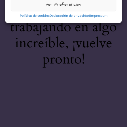
desastre! Estamos
Ver Preferencias
Política de cookies
Declaración de privacidad
Impressum
trabajando en algo
increíble, ¡vuelve
pronto!