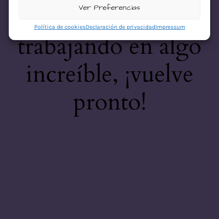
desastre! Estamos
Ver Preferencias
Política de cookies
Declaración de privacidad
Impressum
trabajando en algo
increíble, ¡vuelve
pronto!