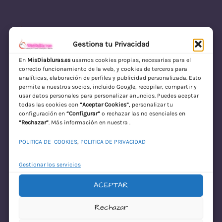
Gestiona tu Privacidad
En
MisDiabluras.es
usamos cookies propias, necesarias para el
correcto funcionamiento de la web, y cookies de terceros para
MisDiabluras | Sexshop Online con Envío
analíticas, elaboración de perfiles y publicidad personalizada. Esto
permite a nuestros socios, incluido Google, recopilar, compartir y
Discreto en España
usar datos personales para personalizar anuncios. Puedes aceptar
todas las cookies con
“Aceptar Cookies”
, personalizar tu
Acceder
configuración en
“Configurar”
o rechazar las no esenciales en
“Rechazar”
. Más información en nuestra .
POLITICA DE COOKIES
,
POLITICA DE PRIVACIDAD
Gestionar los servicios
ACEPTAR
¡Disculpa este
Rechazar