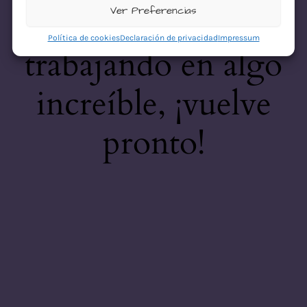
desastre! Estamos
Ver Preferencias
Política de cookies
Declaración de privacidad
Impressum
trabajando en algo
increíble, ¡vuelve
pronto!