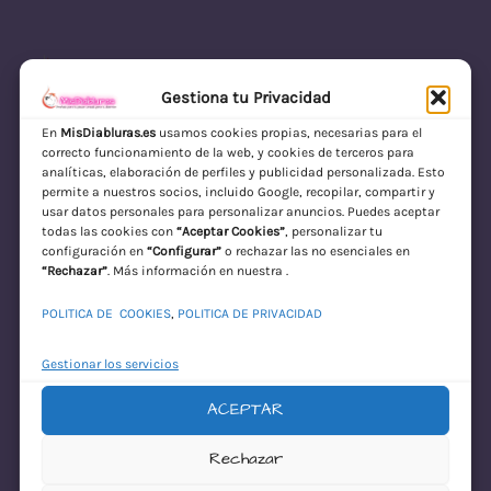
Gestiona tu Privacidad
En
MisDiabluras.es
usamos cookies propias, necesarias para el
correcto funcionamiento de la web, y cookies de terceros para
MisDiabluras | Sexshop Online con Envío
analíticas, elaboración de perfiles y publicidad personalizada. Esto
permite a nuestros socios, incluido Google, recopilar, compartir y
Discreto en España
usar datos personales para personalizar anuncios. Puedes aceptar
todas las cookies con
“Aceptar Cookies”
, personalizar tu
Acceder
configuración en
“Configurar”
o rechazar las no esenciales en
“Rechazar”
. Más información en nuestra .
POLITICA DE COOKIES
,
POLITICA DE PRIVACIDAD
Gestionar los servicios
ACEPTAR
¡Disculpa este
Rechazar