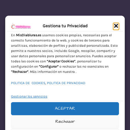
Gestiona tu Privacidad
En
MisDiabluras.es
usamos cookies propias, necesarias para el
correcto funcionamiento de la web, y cookies de terceros para
MisDiabluras | Sexshop Online con Envío
analíticas, elaboración de perfiles y publicidad personalizada. Esto
permite a nuestros socios, incluido Google, recopilar, compartir y
Discreto en España
usar datos personales para personalizar anuncios. Puedes aceptar
todas las cookies con
“Aceptar Cookies”
, personalizar tu
Acceder
configuración en
“Configurar”
o rechazar las no esenciales en
“Rechazar”
. Más información en nuestra .
POLITICA DE COOKIES
,
POLITICA DE PRIVACIDAD
Gestionar los servicios
ACEPTAR
¡Disculpa este
Rechazar