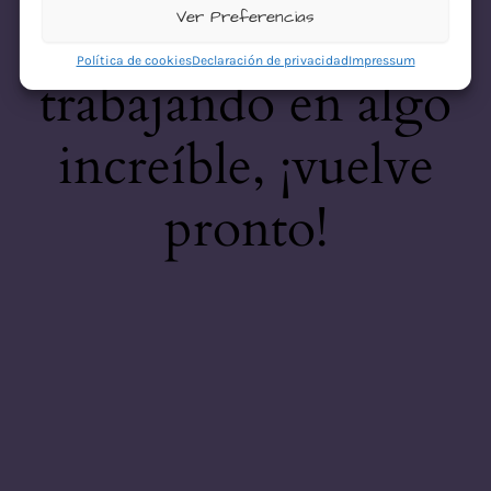
desastre! Estamos
Ver Preferencias
Política de cookies
Declaración de privacidad
Impressum
trabajando en algo
increíble, ¡vuelve
pronto!