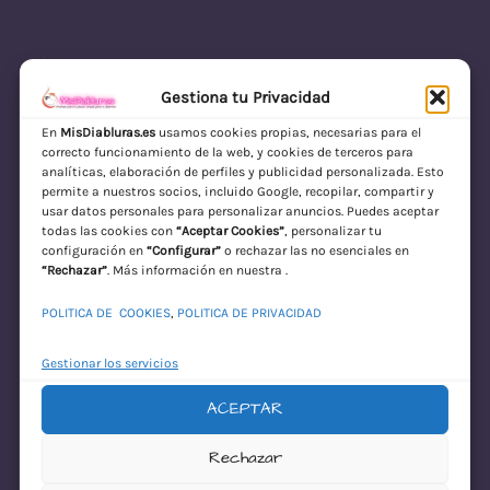
Gestiona tu Privacidad
En
MisDiabluras.es
usamos cookies propias, necesarias para el
correcto funcionamiento de la web, y cookies de terceros para
MisDiabluras | Sexshop Online con Envío
analíticas, elaboración de perfiles y publicidad personalizada. Esto
permite a nuestros socios, incluido Google, recopilar, compartir y
Discreto en España
usar datos personales para personalizar anuncios. Puedes aceptar
todas las cookies con
“Aceptar Cookies”
, personalizar tu
Acceder
configuración en
“Configurar”
o rechazar las no esenciales en
“Rechazar”
. Más información en nuestra .
POLITICA DE COOKIES
,
POLITICA DE PRIVACIDAD
Gestionar los servicios
ACEPTAR
¡Disculpa este
Rechazar