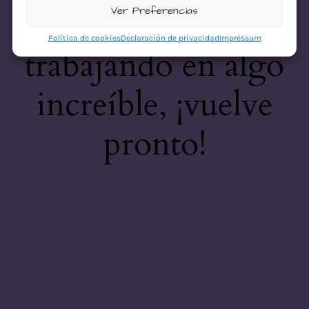
desastre! Estamos
Ver Preferencias
Política de cookies
Declaración de privacidad
Impressum
trabajando en algo
increíble, ¡vuelve
pronto!