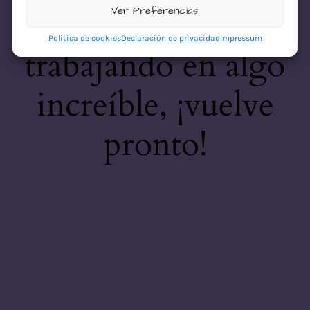
desastre! Estamos
Ver Preferencias
Política de cookies
Declaración de privacidad
Impressum
trabajando en algo
increíble, ¡vuelve
pronto!