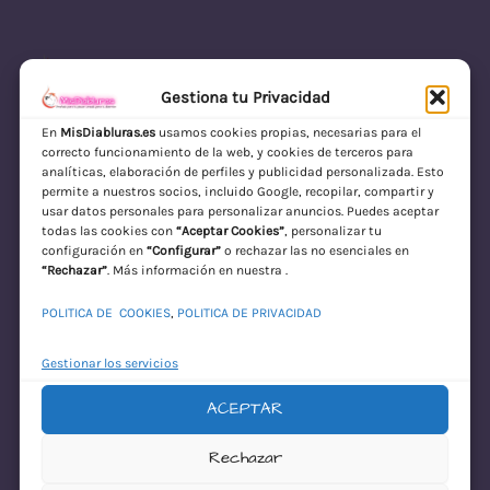
Gestiona tu Privacidad
En
MisDiabluras.es
usamos cookies propias, necesarias para el
correcto funcionamiento de la web, y cookies de terceros para
MisDiabluras | Sexshop Online con Envío
analíticas, elaboración de perfiles y publicidad personalizada. Esto
permite a nuestros socios, incluido Google, recopilar, compartir y
Discreto en España
usar datos personales para personalizar anuncios. Puedes aceptar
todas las cookies con
“Aceptar Cookies”
, personalizar tu
Acceder
configuración en
“Configurar”
o rechazar las no esenciales en
“Rechazar”
. Más información en nuestra .
POLITICA DE COOKIES
,
POLITICA DE PRIVACIDAD
Gestionar los servicios
ACEPTAR
¡Disculpa este
Rechazar