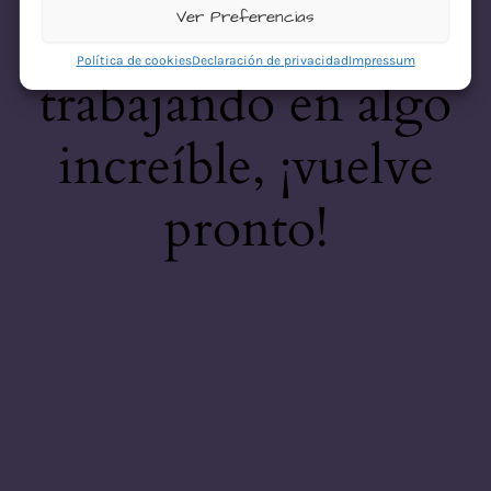
desastre! Estamos
Ver Preferencias
Política de cookies
Declaración de privacidad
Impressum
trabajando en algo
increíble, ¡vuelve
pronto!