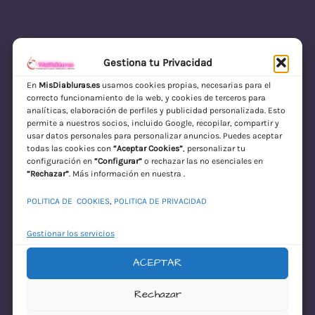
Gestiona tu Privacidad
En
MisDiabluras.es
usamos cookies propias, necesarias para el
correcto funcionamiento de la web, y cookies de terceros para
MisDiabluras | Sexshop Online con Envío
analíticas, elaboración de perfiles y publicidad personalizada. Esto
permite a nuestros socios, incluido Google, recopilar, compartir y
Discreto en España
usar datos personales para personalizar anuncios. Puedes aceptar
todas las cookies con
“Aceptar Cookies”
, personalizar tu
Acceder
configuración en
“Configurar”
o rechazar las no esenciales en
“Rechazar”
. Más información en nuestra .
POLITICA DE COOKIES
,
POLITICA DE PRIVACIDAD
Gestionar los servicios
ACEPTAR
¡Disculpa este
Rechazar