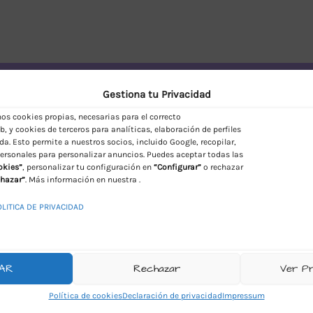
vío Discreto en España
Gestiona tu Privacidad
s cookies propias, necesarias para el correcto
, y cookies de terceros para analíticas, elaboración de perfiles
da. Esto permite a nuestros socios, incluido Google, recopilar,
ersonales para personalizar anuncios. Puedes aceptar todas las
okies”
, personalizar tu configuración en
“Configurar”
o rechazar
hazar”
. Más información en nuestra .
OLITICA DE PRIVACIDAD
AR
Rechazar
Ver P
Política de cookies
Declaración de privacidad
Impressum