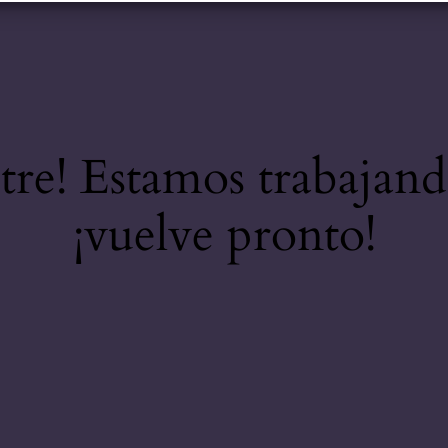
stre! Estamos trabajand
¡vuelve pronto!