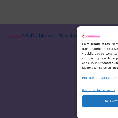
MisDiabluras | Sexshop Online con En
En
MisDiabluras.es
usamo
funcionamiento de la web
y publicidad personaliza
compartir y usar datos p
cookies con
“Aceptar Co
las no esenciales en
“Rec
POLITICA DE COOKIES
,
P
Gestionar los servicios
ACEPT