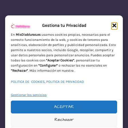
Gestiona tu Privacidad
En
MisDiabluras.es
usamos cookies propias, necesarias para el
correcto funcionamiento de la web, y cookies de terceros para
MisDiabluras | Sexshop Online con Envío
analíticas, elaboración de perfiles y publicidad personalizada. Esto
permite a nuestros socios, incluido Google, recopilar, compartir y
Discreto en España
usar datos personales para personalizar anuncios. Puedes aceptar
todas las cookies con
“Aceptar Cookies”
, personalizar tu
Acceder
configuración en
“Configurar”
o rechazar las no esenciales en
“Rechazar”
. Más información en nuestra .
POLITICA DE COOKIES
,
POLITICA DE PRIVACIDAD
Gestionar los servicios
ACEPTAR
¡Disculpa este
Rechazar