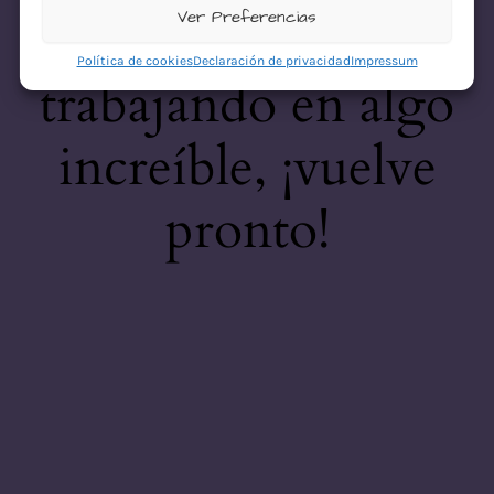
desastre! Estamos
Ver Preferencias
Política de cookies
Declaración de privacidad
Impressum
trabajando en algo
increíble, ¡vuelve
pronto!