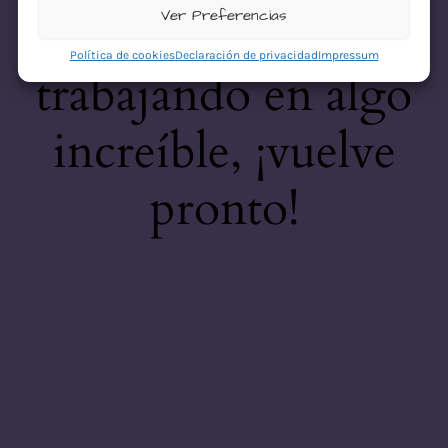
desastre! Estamos
Ver Preferencias
Política de cookies
Declaración de privacidad
Impressum
trabajando en algo
increíble, ¡vuelve
pronto!