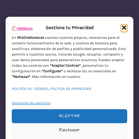
Gestiona tu Privacidad
En
MisDiabluras.es
usamos cookies propias, necesarias para el
correcto funcionamiento de la web, y cookies de terceros para
MisDiabluras | Sexshop Online con Envío
analíticas, elaboración de perfiles y publicidad personalizada. Esto
permite a nuestros socios, incluido Google, recopilar, compartir y
Discreto en España
usar datos personales para personalizar anuncios. Puedes aceptar
todas las cookies con
“Aceptar Cookies”
, personalizar tu
Acceder
configuración en
“Configurar”
o rechazar las no esenciales en
“Rechazar”
. Más información en nuestra .
POLITICA DE COOKIES
,
POLITICA DE PRIVACIDAD
Gestionar los servicios
ACEPTAR
¡Disculpa este
Rechazar