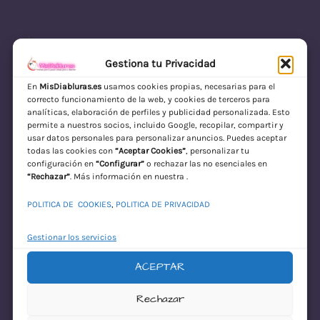
Gestiona tu Privacidad
En
MisDiabluras.es
usamos cookies propias, necesarias para el
correcto funcionamiento de la web, y cookies de terceros para
MisDiabluras | Sexshop Online con Envío
analíticas, elaboración de perfiles y publicidad personalizada. Esto
permite a nuestros socios, incluido Google, recopilar, compartir y
Discreto en España
usar datos personales para personalizar anuncios. Puedes aceptar
todas las cookies con
“Aceptar Cookies”
, personalizar tu
Acceder
configuración en
“Configurar”
o rechazar las no esenciales en
“Rechazar”
. Más información en nuestra .
POLITICA DE COOKIES
,
POLITICA DE PRIVACIDAD
Gestionar los servicios
ACEPTAR
¡Disculpa este
Rechazar