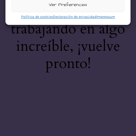
desastre! Estamos
Ver Preferencias
Política de cookies
Declaración de privacidad
Impressum
trabajando en algo
increíble, ¡vuelve
pronto!