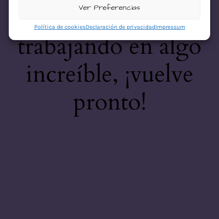
desastre! Estamos
Ver Preferencias
Política de cookies
Declaración de privacidad
Impressum
trabajando en algo
increíble, ¡vuelve
pronto!