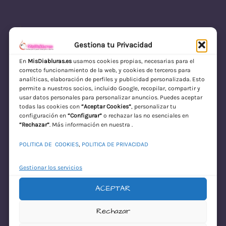
Gestiona tu Privacidad
En
MisDiabluras.es
usamos cookies propias, necesarias para el
correcto funcionamiento de la web, y cookies de terceros para
MisDiabluras | Sexshop Online con Envío
analíticas, elaboración de perfiles y publicidad personalizada. Esto
permite a nuestros socios, incluido Google, recopilar, compartir y
Discreto en España
usar datos personales para personalizar anuncios. Puedes aceptar
todas las cookies con
“Aceptar Cookies”
, personalizar tu
Acceder
configuración en
“Configurar”
o rechazar las no esenciales en
“Rechazar”
. Más información en nuestra .
POLITICA DE COOKIES
,
POLITICA DE PRIVACIDAD
Gestionar los servicios
ACEPTAR
¡Disculpa este
Rechazar