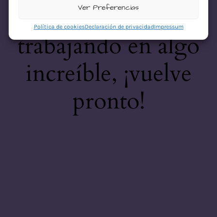
desastre! Estamos
Ver Preferencias
Política de cookies
Declaración de privacidad
Impressum
trabajando en algo
increíble, ¡vuelve
pronto!