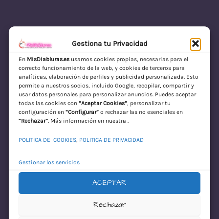
Gestiona tu Privacidad
En
MisDiabluras.es
usamos cookies propias, necesarias para el
correcto funcionamiento de la web, y cookies de terceros para
MisDiabluras | Sexshop Online con Envío
analíticas, elaboración de perfiles y publicidad personalizada. Esto
permite a nuestros socios, incluido Google, recopilar, compartir y
Discreto en España
usar datos personales para personalizar anuncios. Puedes aceptar
todas las cookies con
“Aceptar Cookies”
, personalizar tu
Acceder
configuración en
“Configurar”
o rechazar las no esenciales en
“Rechazar”
. Más información en nuestra .
POLITICA DE COOKIES
,
POLITICA DE PRIVACIDAD
Gestionar los servicios
ACEPTAR
¡Disculpa este
Rechazar