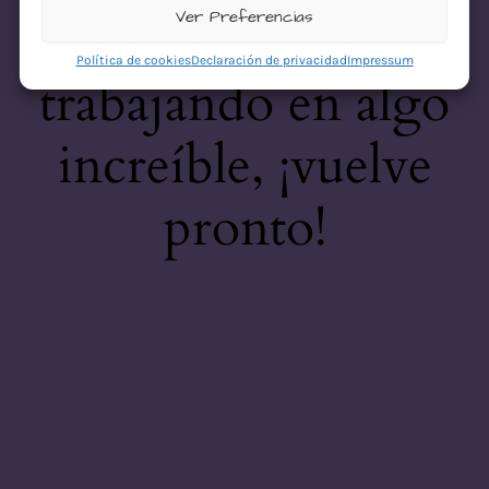
desastre! Estamos
Ver Preferencias
Política de cookies
Declaración de privacidad
Impressum
trabajando en algo
increíble, ¡vuelve
pronto!