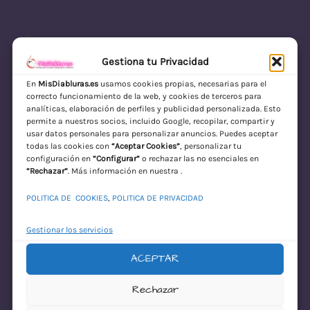
Gestiona tu Privacidad
En
MisDiabluras.es
usamos cookies propias, necesarias para el
correcto funcionamiento de la web, y cookies de terceros para
MisDiabluras | Sexshop Online con Envío
analíticas, elaboración de perfiles y publicidad personalizada. Esto
permite a nuestros socios, incluido Google, recopilar, compartir y
Discreto en España
usar datos personales para personalizar anuncios. Puedes aceptar
todas las cookies con
“Aceptar Cookies”
, personalizar tu
Acceder
configuración en
“Configurar”
o rechazar las no esenciales en
“Rechazar”
. Más información en nuestra .
POLITICA DE COOKIES
,
POLITICA DE PRIVACIDAD
Gestionar los servicios
ACEPTAR
¡Disculpa este
Rechazar