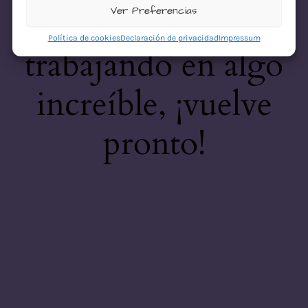
desastre! Estamos
Ver Preferencias
Política de cookies
Declaración de privacidad
Impressum
trabajando en algo
increíble, ¡vuelve
pronto!