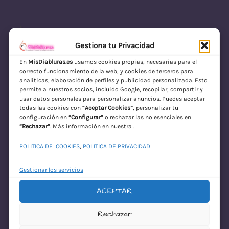
Gestiona tu Privacidad
En
MisDiabluras.es
usamos cookies propias, necesarias para el
correcto funcionamiento de la web, y cookies de terceros para
MisDiabluras | Sexshop Online con Envío
analíticas, elaboración de perfiles y publicidad personalizada. Esto
permite a nuestros socios, incluido Google, recopilar, compartir y
Discreto en España
usar datos personales para personalizar anuncios. Puedes aceptar
todas las cookies con
“Aceptar Cookies”
, personalizar tu
Acceder
configuración en
“Configurar”
o rechazar las no esenciales en
“Rechazar”
. Más información en nuestra .
POLITICA DE COOKIES
,
POLITICA DE PRIVACIDAD
Gestionar los servicios
ACEPTAR
¡Disculpa este
Rechazar