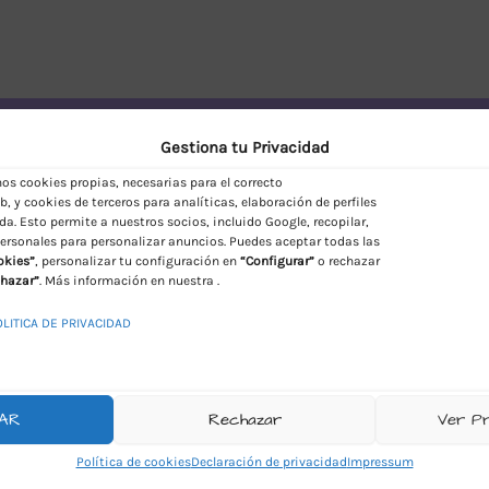
vío Discreto en España
Gestiona tu Privacidad
s cookies propias, necesarias para el correcto
, y cookies de terceros para analíticas, elaboración de perfiles
da. Esto permite a nuestros socios, incluido Google, recopilar,
ersonales para personalizar anuncios. Puedes aceptar todas las
okies”
, personalizar tu configuración en
“Configurar”
o rechazar
hazar”
. Más información en nuestra .
OLITICA DE PRIVACIDAD
AR
Rechazar
Ver P
Política de cookies
Declaración de privacidad
Impressum