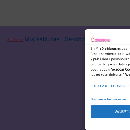
MisDiabluras | Sexshop Online con En
En
MisDiabluras.es
usamo
funcionamiento de la web
y publicidad personaliza
compartir y usar datos p
cookies con
“Aceptar Co
las no esenciales en
“Rec
POLITICA DE COOKIES
,
P
Gestionar los servicios
ACEPT