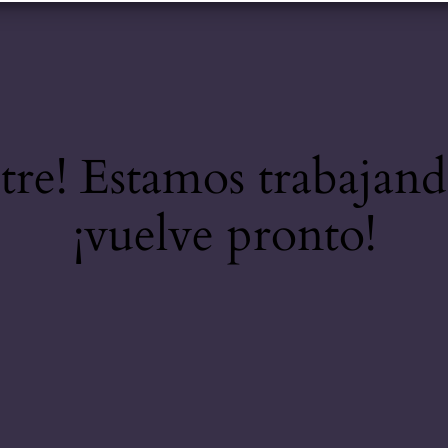
stre! Estamos trabajand
¡vuelve pronto!